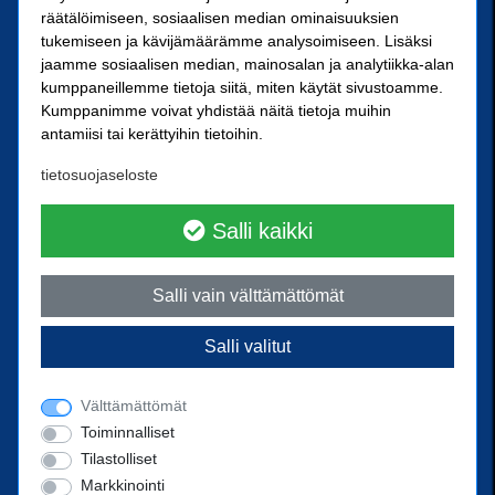
räätälöimiseen, sosiaalisen median ominaisuuksien
SN-Kiinnike Tampere Oy
tukemiseen ja kävijämäärämme analysoimiseen. Lisäksi
jaamme sosiaalisen median, mainosalan ja analytiikka-alan
kumppaneillemme tietoja siitä, miten käytät sivustoamme.
Kuoppamäentie 10
Kumppanimme voivat yhdistää näitä tietoja muihin
33800 Tampere
antamiisi tai kerättyihin tietoihin.
Kärkikiinnike Oy
tietosuojaseloste
Ristipellontie 21
00390 Helsinki
Salli kaikki
Yhteystiedot
Salli vain välttämättömät
Ota yhteyttä
Salli valitut
Puhelin
02 238 3300
posti@sn-kiinnike.fi
Välttämättömät
Toiminnalliset
Tilastolliset
Markkinointi
Powered by
© 2022 SN-Kiinnike Oy