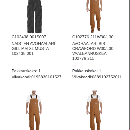
C102438.001S007
C102776.211W30/L30
NAISTEN AVOHAALARI
AVOHAALARI BIB
GILLIAM XL MUSTA
CRAWFORD W30/L30
102438 001
VAALEANRUSKEA
102776 211
Pakkauskoko:
1
Pakkauskoko:
1
Viivakoodi:
0195836161527
Viivakoodi:
0889192752016