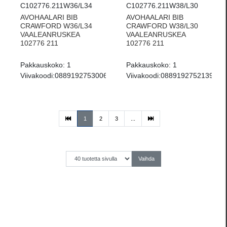
C102776.211W36/L34
C102776.211W38/L30
AVOHAALARI BIB
AVOHAALARI BIB
CRAWFORD W36/L34
CRAWFORD W38/L30
VAALEANRUSKEA
VAALEANRUSKEA
102776 211
102776 211
Pakkauskoko:
1
Pakkauskoko:
1
Viivakoodi:
0889192753006
Viivakoodi:
0889192752139
(current)
1
2
3
...