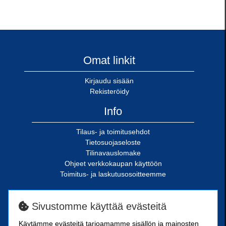
Omat linkit
Kirjaudu sisään
Rekisteröidy
Info
Tilaus- ja toimitusehdot
Tietosuojaseloste
Tilinavauslomake
Ohjeet verkkokaupan käyttöön
Toimitus- ja laskutusosoitteemme
SN-Kiinnike Oy
Sivustomme käyttää evästeitä
Riimukatu 18
Käytämme evästeitä tarjoamamme sisällön ja mainosten
20380 Turku