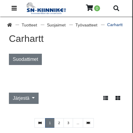
0
Carhartt
Tuotteet
Suojaimet
Työvaatteet
Carhartt
Suodattimet
Järjestä
(current)
1
2
3
...