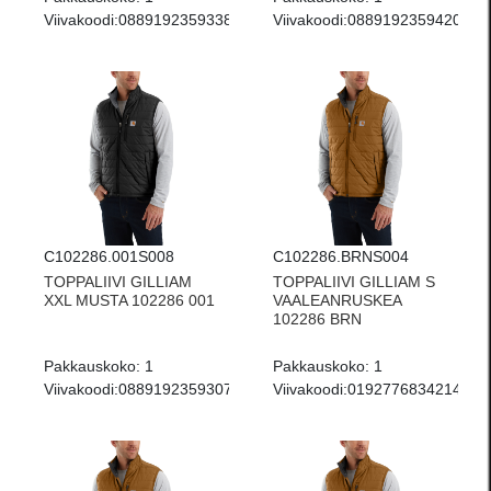
Viivakoodi:
0889192359338
Viivakoodi:
0889192359420
C102286.001S008
C102286.BRNS004
TOPPALIIVI GILLIAM
TOPPALIIVI GILLIAM S
XXL MUSTA 102286 001
VAALEANRUSKEA
102286 BRN
Pakkauskoko:
1
Pakkauskoko:
1
Viivakoodi:
0889192359307
Viivakoodi:
0192776834214