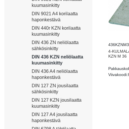
kuumasinkitty
DIN 9021 A4 korilaatta
haponkestävä
DIN 440r KZN korilaatta
kuumasinkitty
DIN 436 ZN neliölaatta
436KZNM3
sähkösinkitty
4-KULMAL
KZN M 36
DIN 436 KZN neliölaatta
kuumasinkitty
Pakkausko
DIN 436 A4 neliölaatta
Viivakoodi:
haponkestävä
DIN 127 ZN jousilaatta
sähkösinkitty
DIN 127 KZN jousilaatta
kuumasinkitty
DIN 127 A4 jousilaatta
haponkestävä
DIN 6798 A tähtilaatta