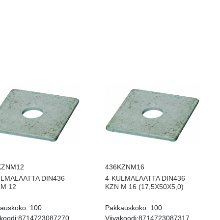
KZNM12
436KZNM16
ULMALAATTA DIN436
4-KULMALAATTA DIN436
 M 12
KZN M 16 (17,5X50X5,0)
auskoko:
100
Pakkauskoko:
100
koodi:
8714723087270
Viivakoodi:
8714723087317