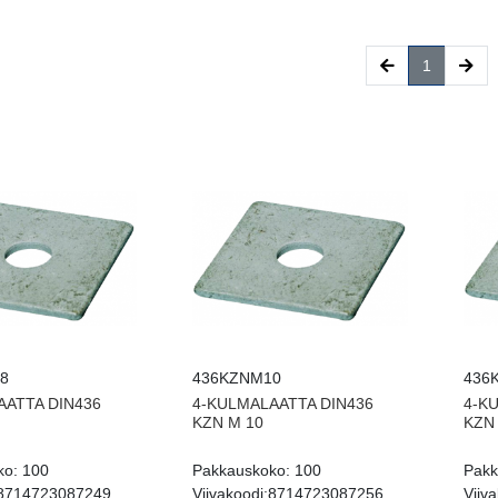
(current)
1
8
436KZNM10
436
AATTA DIN436
4-KULMALAATTA DIN436
4-K
KZN M 10
KZN
ko:
100
Pakkauskoko:
100
Pakk
8714723087249
Viivakoodi:
8714723087256
Viiva