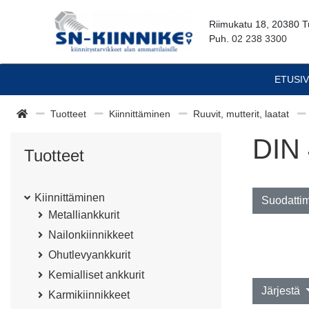
Riimukatu 18, 20380 T
Puh.
02 238 3300
ETUSI
Tuotteet
Kiinnittäminen
Ruuvit, mutterit, laatat
DIN 
Tuotteet
Kiinnittäminen
Suodatti
Metalliankkurit
Nailonkiinnikkeet
Ohutlevyankkurit
Kemialliset ankkurit
Järjestä
Karmikiinnikkeet