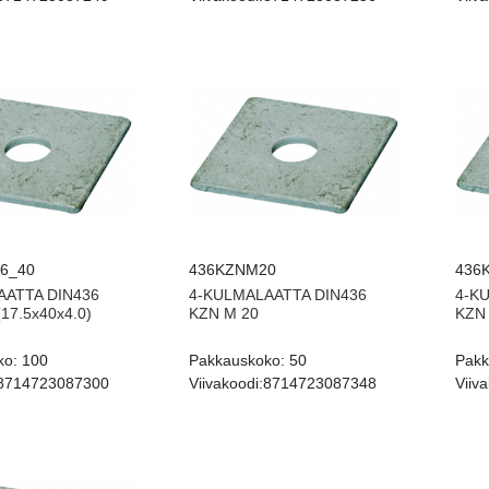
6_40
436KZNM20
436
AATTA DIN436
4-KULMALAATTA DIN436
4-K
17.5x40x4.0)
KZN M 20
KZN
ko:
100
Pakkauskoko:
50
Pakk
8714723087300
Viivakoodi:
8714723087348
Viiva