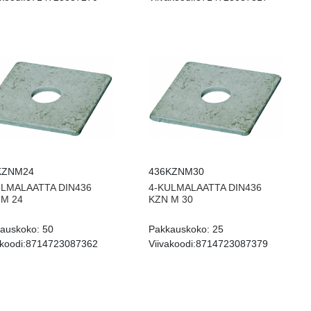
KZNM24
436KZNM30
ULMALAATTA DIN436
4-KULMALAATTA DIN436
 M 24
KZN M 30
auskoko:
50
Pakkauskoko:
25
koodi:
8714723087362
Viivakoodi:
8714723087379