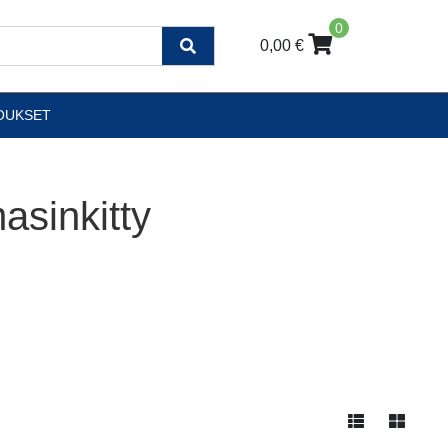
0
0,00 €
OUKSET
asinkitty