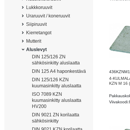
Lukkkoruuvit
Uraruuvit / koneruuvit
Siipiruuvit
Kierretangot
Mutterit
Aluslevyt
DIN 125/126 ZN
sähkösinkitty aluslaatta
DIN 125 A4 haponkestävä
436KZNM1
4-KULMAL
DIN 125/126 KZN
KZN M 16 (
kuumasinkitty aluslaatta
ISO 7089 KZN
Pakkausko
kuumasinkitty aluslaatta
Viivakoodi:
HV200
DIN 9021 ZN korilaatta
sähkösinkitty
DIN 9021 KZN korilaatta