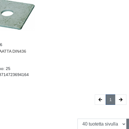
6
AATTA DIN436
ko:
25
8714723694164
(current)
1