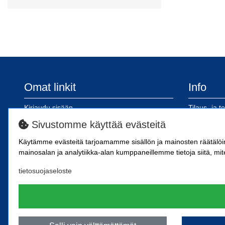
Omat linkit
Info
Kirjaudu sisään
Tilaus- ja t
Rekisteröidy
Tietosuojas
Sivustomme käyttää evästeitä
Tilinavaus
Ohjeet ver
Käytämme evästeitä tarjoamamme sisällön ja mainosten räätälö
Toimitus- j
mainosalan ja analytiikka-alan kumppaneillemme tietoja siitä, mit
tietosuojaseloste