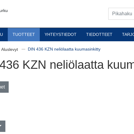
urku
VU
TUOTTEET
YHTEYSTIEDOT
TIEDOTTEET
TARJ
DIN 436 KZN neliölaatta kuumasinkitty
Aluslevyt
436 KZN neliölaatta kuum
met