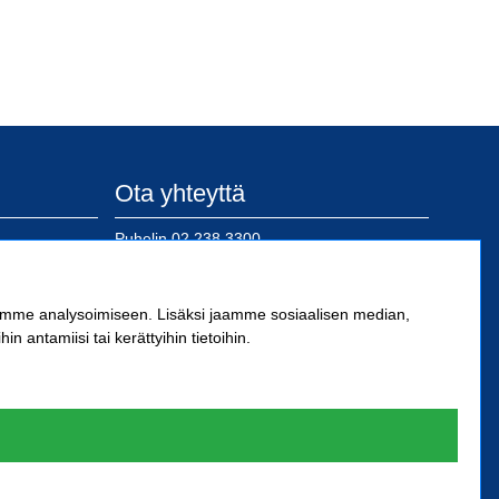
Ota yhteyttä
Puhelin
02 238 3300
posti@sn-kiinnike.fi
 Oy
ämme analysoimiseen. Lisäksi jaamme sosiaalisen median,
antamiisi tai kerättyihin tietoihin.