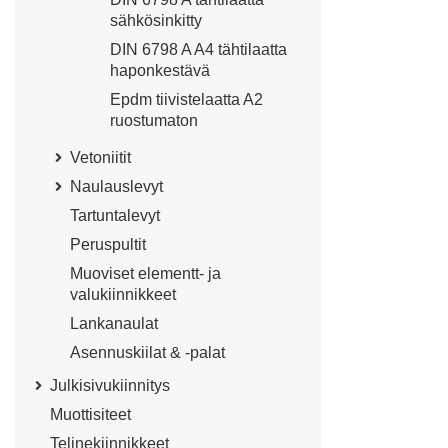
sähkösinkitty
DIN 6798 A A4 tähtilaatta
haponkestävä
Epdm tiivistelaatta A2
ruostumaton
Vetoniitit
Naulauslevyt
Tartuntalevyt
Peruspultit
Muoviset elementt- ja
valukiinnikkeet
Lankanaulat
Asennuskiilat & -palat
Julkisivukiinnitys
Muottisiteet
Telinekiinnikkeet