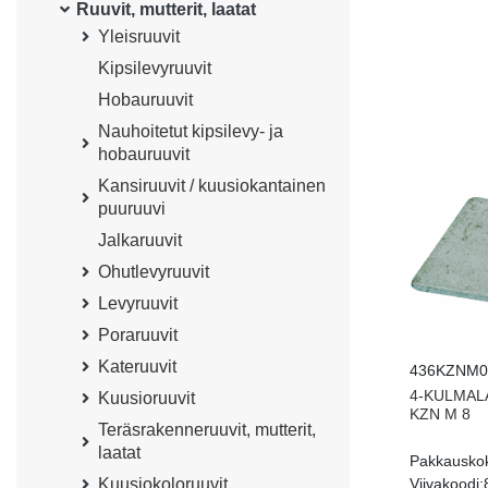
Ruuvit, mutterit, laatat
Yleisruuvit
Kipsilevyruuvit
Hobauruuvit
Nauhoitetut kipsilevy- ja
hobauruuvit
Kansiruuvit / kuusiokantainen
puuruuvi
Jalkaruuvit
Ohutlevyruuvit
Levyruuvit
Poraruuvit
Kateruuvit
436KZNM0
4-KULMAL
Kuusioruuvit
KZN M 8
Teräsrakenneruuvit, mutterit,
laatat
Pakkausko
Viivakoodi:
Kuusiokoloruuvit