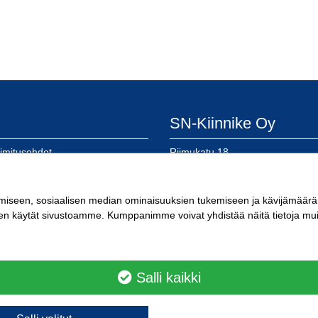
SN-Kiinnike Oy
oimitusehdot
Riimukatu 18
eloste
20380 Turku
lomake
SN-Kiinnike Tampere
kkokaupan käyttöön
imiseen, sosiaalisen median ominaisuuksien tukemiseen ja kävijämäär
a laskutusosoitteemme
en käytät sivustoamme. Kumppanimme voivat yhdistää näitä tietoja muihin 
Kuoppamäentie 10
33800 Tampere
Kärkikiinnike Oy
Salli kaikki
Ristipellontie 21
00390 Helsinki