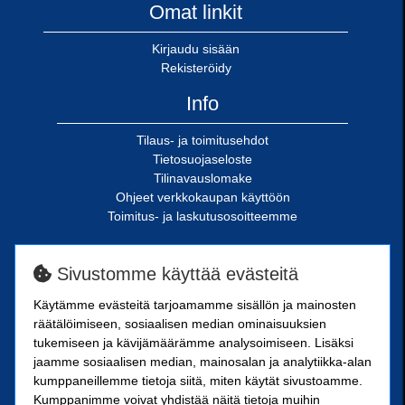
Omat linkit
Kirjaudu sisään
Rekisteröidy
Info
Tilaus- ja toimitusehdot
Tietosuojaseloste
Tilinavauslomake
Ohjeet verkkokaupan käyttöön
Toimitus- ja laskutusosoitteemme
SN-Kiinnike Oy
Sivustomme käyttää evästeitä
Riimukatu 18
Käytämme evästeitä tarjoamamme sisällön ja mainosten
20380 Turku
räätälöimiseen, sosiaalisen median ominaisuuksien
SN-Kiinnike Tampere Oy
tukemiseen ja kävijämäärämme analysoimiseen. Lisäksi
jaamme sosiaalisen median, mainosalan ja analytiikka-alan
kumppaneillemme tietoja siitä, miten käytät sivustoamme.
Kuoppamäentie 10
Kumppanimme voivat yhdistää näitä tietoja muihin
33800 Tampere