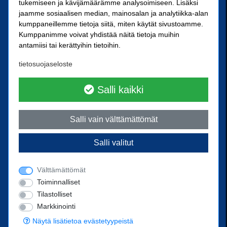
SN-Kiinnike Tampere Oy
tukemiseen ja kävijämäärämme analysoimiseen. Lisäksi
jaamme sosiaalisen median, mainosalan ja analytiikka-alan
kumppaneillemme tietoja siitä, miten käytät sivustoamme.
Kuoppamäentie 10
Kumppanimme voivat yhdistää näitä tietoja muihin
33800 Tampere
antamiisi tai kerättyihin tietoihin.
Kärkikiinnike Oy
tietosuojaseloste
Ristipellontie 21
00390 Helsinki
Salli kaikki
Yhteystiedot
Salli vain välttämättömät
Ota yhteyttä
Salli valitut
Puhelin
02 238 3300
posti@sn-kiinnike.fi
Välttämättömät
Toiminnalliset
Tilastolliset
Markkinointi
Powered by
© 2022 SN-Kiinnike Oy
Näytä lisätietoa evästetyypeistä