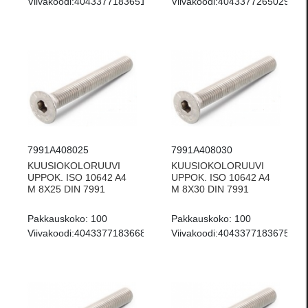
Viivakoodi:
4043377183651
Viivakoodi:
4043377265029
7991A408025
7991A408030
KUUSIOKOLORUUVI
KUUSIOKOLORUUVI
UPPOK. ISO 10642 A4
UPPOK. ISO 10642 A4
M 8X25 DIN 7991
M 8X30 DIN 7991
Pakkauskoko:
100
Pakkauskoko:
100
Viivakoodi:
4043377183668
Viivakoodi:
4043377183675