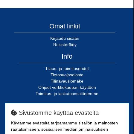
Omat linkit
Kirjaudu sisään
Rekisteröidy
Info
Tilaus- ja toimitusehdot
Tietosuojaseloste
Tilinavauslomake
Ohjeet verkkokaupan käyttöön
Toimitus- ja laskutusosoitteemme
SN-Kiinnike Oy
Sivustomme käyttää evästeitä
Riimukatu 18
Käytämme evästeitä tarjoamamme sisällön ja mainosten
20380 Turku
räätälöimiseen, sosiaalisen median ominaisuuksien