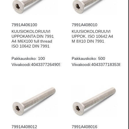
7991A406100
7991A408010
KUUSIOKOLORUUVI
KUUSIOKOLORUUVI
UPPOKANTA DIN 7991
UPPOK. ISO 10642 A4
A4 M6X100 full thread
M 8X10 DIN 7991
ISO 10642 DIN 7991
Pakkauskoko:
100
Pakkauskoko:
500
Viivakoodi:
4043377264909
Viivakoodi:
4043377183538
7991A408012
7991A408016