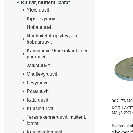
Ruuvit, mutterit, laatat
Yleisruuvit
Kipsilevyruuvit
Hobauruuvit
Nauhoitetut kipsilevy- ja
hobauruuvit
Kansiruuvit / kuusiokantainen
puuruuvi
Jalkaruuvit
Ohutlevyruuvit
Levyruuvit
Poraruuvit
Kateruuvit
9021ZNM0
KORILAATT
Kuusioruuvit
M3 (3.2X9X
Teräsrakenneruuvit, mutterit,
laatat
Pakkausko
Viivakoodi:
Kuusiokoloruuvit