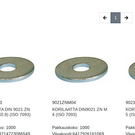
(current)
1
3
9021ZNM04
902
A DIN 9021 ZN
KORILAATTA DIN9021 ZN M
KOR
0.8) (ISO 7093)
4 (ISO 7093)
5 (I
ko:
1000
Pakkauskoko:
1000
Pakk
8714723086549
Viivakoodi:
6417926161069
Viiva