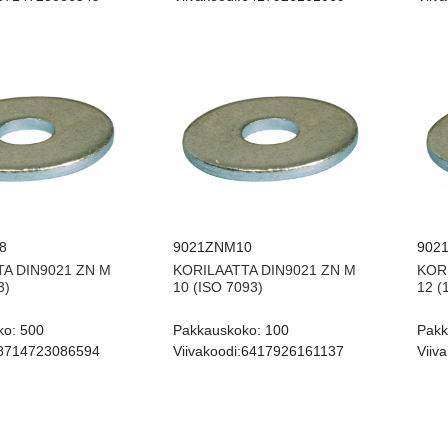
8
9021ZNM10
902
A DIN9021 ZN M
KORILAATTA DIN9021 ZN M
KOR
3)
10 (ISO 7093)
12 (
ko:
500
Pakkauskoko:
100
Pakk
8714723086594
Viivakoodi:
6417926161137
Viiva