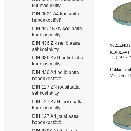
kuumasinkitty
DIN 9021 A4 korilaatta
haponkestävä
DIN 440r KZN korilaatta
kuumasinkitty
DIN 436 ZN neliölaatta
9021ZNM1
sähkösinkitty
KORILAATT
16 (ISO 70
DIN 436 KZN neliölaatta
kuumasinkitty
Pakkausko
DIN 436 A4 neliölaatta
Viivakoodi:
haponkestävä
DIN 127 ZN jousilaatta
sähkösinkitty
DIN 127 KZN jousilaatta
kuumasinkitty
DIN 127 A4 jousilaatta
haponkestävä
DIN 6798 A tähtilaatta