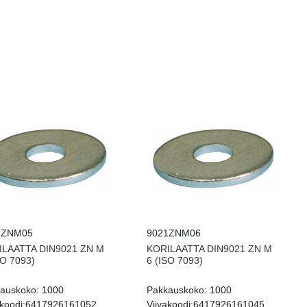
1ZNM05
9021ZNM06
ILAATTA DIN9021 ZN M
KORILAATTA DIN9021 ZN M
SO 7093)
6 (ISO 7093)
auskoko:
1000
Pakkauskoko:
1000
koodi:
6417926161052
Viivakoodi:
6417926161045