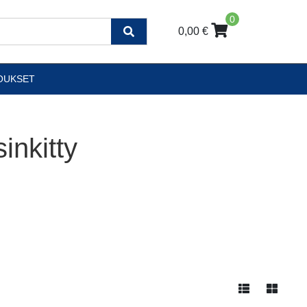
0
0,00 €
OUKSET
inkitty