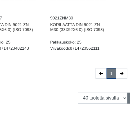
7
9021ZNM30
A DIN 9021 ZN
KORILAATTA DIN 9021 ZN
X6.0) (ISO 7093)
M30 (33X92X6.0) (ISO 7093)
ko:
25
Pakkauskoko:
25
8714723482143
Viivakoodi:
8714723562111
(current)
1