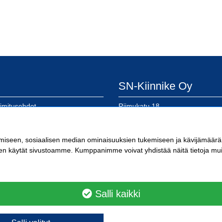
SN-Kiinnike Oy
oimitusehdot
Riimukatu 18
eloste
20380 Turku
lomake
SN-Kiinnike Tampere
kkokaupan käyttöön
imiseen, sosiaalisen median ominaisuuksien tukemiseen ja kävijämäär
a laskutusosoitteemme
en käytät sivustoamme. Kumppanimme voivat yhdistää näitä tietoja muihin 
Kuoppamäentie 10
33800 Tampere
Kärkikiinnike Oy
Salli kaikki
Ristipellontie 21
00390 Helsinki