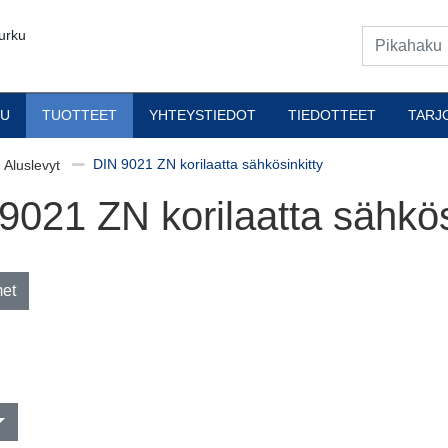
urku
VU
TUOTTEET
YHTEYSTIEDOT
TIEDOTTEET
TARJ
DIN 9021 ZN korilaatta sähkösinkitty
Aluslevyt
9021 ZN korilaatta sähkös
met