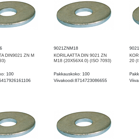
6
9021ZNM18
902
A DIN9021 ZN M
KORILAATTA DIN 9021 ZN
KOR
93)
M18 (20X56X4.0) (ISO 7093)
20 (
ko:
100
Pakkauskoko:
100
Pakk
6417926161106
Viivakoodi:
8714723086655
Viiva