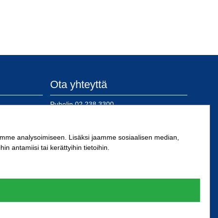
Ota yhteyttä
Puhelin
02 238 3300
posti@sn-kiinnike.fi
 Oy
ämme analysoimiseen. Lisäksi jaamme sosiaalisen median,
antamiisi tai kerättyihin tietoihin.