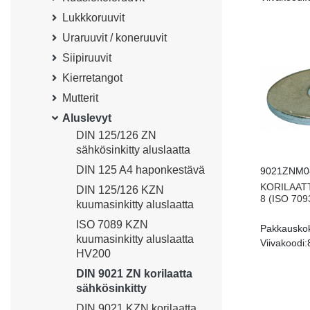
Lukkkoruuvit
Uraruuvit / koneruuvit
Siipiruuvit
Kierretangot
Mutterit
Aluslevyt
DIN 125/126 ZN
sähkösinkitty aluslaatta
DIN 125 A4 haponkestävä
9021ZNM0
KORILAATT
DIN 125/126 KZN
8 (ISO 709
kuumasinkitty aluslaatta
ISO 7089 KZN
Pakkausko
kuumasinkitty aluslaatta
Viivakoodi:
HV200
DIN 9021 ZN korilaatta
sähkösinkitty
DIN 9021 KZN korilaatta