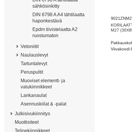
sähkösinkitty
DIN 6798 A A4 tähtilaatta
9021ZNM2
haponkestävä
KORILAATT
Epdm tiivistelaatta A2
M27 (30X85
ruostumaton
Pakkausko
Vetoniitit
Viivakoodi:
Naulauslevyt
Tartuntalevyt
Peruspultit
Muoviset elementt- ja
valukiinnikkeet
Lankanaulat
Asennuskiilat & -palat
Julkisivukiinnitys
Muottisiteet
Telinekiinnikkeet