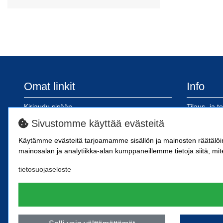
Omat linkit
Info
Kirjaudu sisään
Tilaus- ja t
Rekisteröidy
Tietosuojas
Sivustomme käyttää evästeitä
Tilinavaus
Ohjeet ver
Käytämme evästeitä tarjoamamme sisällön ja mainosten räätälö
Toimitus- j
mainosalan ja analytiikka-alan kumppaneillemme tietoja siitä, mit
tietosuojaseloste