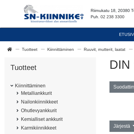
Riimukatu 18, 20380 T
Puh.
02 238 3300
ETUSI
Tuotteet
Kiinnittäminen
Ruuvit, mutterit, laatat
DIN 
Tuotteet
Kiinnittäminen
Suodatti
Metalliankkurit
Nailonkiinnikkeet
Ohutlevyankkurit
Kemialliset ankkurit
Järjestä
Karmikiinnikkeet