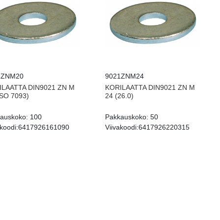
1ZNM20
9021ZNM24
ILAATTA DIN9021 ZN M
KORILAATTA DIN9021 ZN M
ISO 7093)
24 (26.0)
auskoko:
100
Pakkauskoko:
50
koodi:
6417926161090
Viivakoodi:
6417926220315