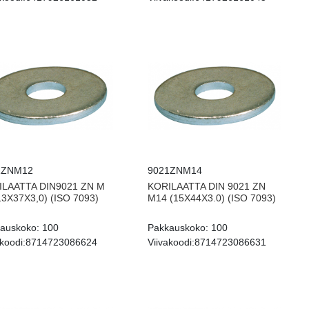
1ZNM12
9021ZNM14
ILAATTA DIN9021 ZN M
KORILAATTA DIN 9021 ZN
13X37X3,0) (ISO 7093)
M14 (15X44X3.0) (ISO 7093)
auskoko:
100
Pakkauskoko:
100
koodi:
8714723086624
Viivakoodi:
8714723086631