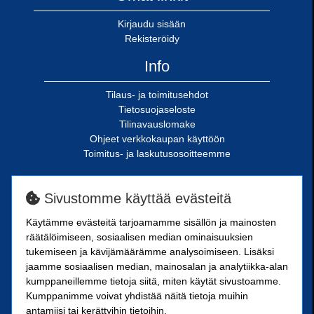
Kirjaudu sisään
Rekisteröidy
Info
Tilaus- ja toimitusehdot
Tietosuojaseloste
Tilinavauslomake
Ohjeet verkkokaupan käyttöön
Toimitus- ja laskutusosoitteemme
SN-Kiinnike Oy
Sivustomme käyttää evästeitä
Riimukatu 18
Käytämme evästeitä tarjoamamme sisällön ja mainosten
20380 Turku
räätälöimiseen, sosiaalisen median ominaisuuksien
SN-Kiinnike Tampere Oy
tukemiseen ja kävijämäärämme analysoimiseen. Lisäksi
jaamme sosiaalisen median, mainosalan ja analytiikka-alan
kumppaneillemme tietoja siitä, miten käytät sivustoamme.
Kuoppamäentie 10
Kumppanimme voivat yhdistää näitä tietoja muihin
33800 Tampere
antamiisi tai kerättyihin tietoihin.