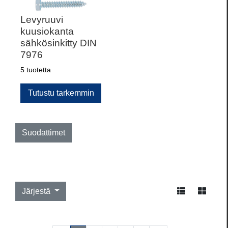
Levyruuvi
kuusiokanta
sähkösinkitty DIN
7976
5 tuotetta
Tutustu tarkemmin
Suodattimet
Järjestä