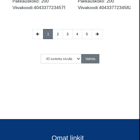
Pakkauskoko:
200
Pakkauskoko:
200
Viivakoodi:
4043377234575
Viivakoodi:
4043377234582
(current)
1
2
3
4
5
Omat linkit