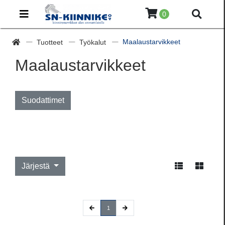
0
Maalaustarvikkeet
Tuotteet
Työkalut
Maalaustarvikkeet
Suodattimet
Järjestä
(current)
1