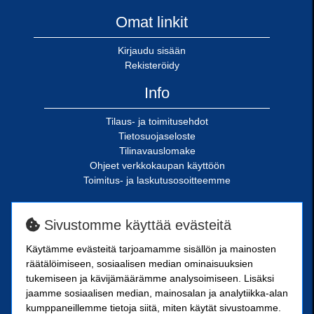
Omat linkit
Kirjaudu sisään
Rekisteröidy
Info
Tilaus- ja toimitusehdot
Tietosuojaseloste
Tilinavauslomake
Ohjeet verkkokaupan käyttöön
Toimitus- ja laskutusosoitteemme
SN-Kiinnike Oy
Sivustomme käyttää evästeitä
Riimukatu 18
Käytämme evästeitä tarjoamamme sisällön ja mainosten
20380 Turku
räätälöimiseen, sosiaalisen median ominaisuuksien
SN-Kiinnike Tampere Oy
tukemiseen ja kävijämäärämme analysoimiseen. Lisäksi
jaamme sosiaalisen median, mainosalan ja analytiikka-alan
kumppaneillemme tietoja siitä, miten käytät sivustoamme.
Kuoppamäentie 10