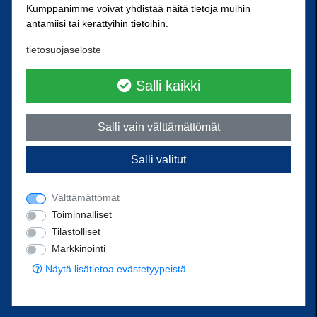
Kumppanimme voivat yhdistää näitä tietoja muihin
33800 Tampere
antamiisi tai kerättyihin tietoihin.
Kärkikiinnike Oy
tietosuojaseloste
Ristipellontie 21
00390 Helsinki
Salli kaikki
Yhteystiedot
Salli vain välttämättömät
Ota yhteyttä
Salli valitut
Puhelin
02 238 3300
posti@sn-kiinnike.fi
Välttämättömät
Toiminnalliset
Tilastolliset
Markkinointi
Powered by
© 2022 SN-Kiinnike Oy
Näytä lisätietoa evästetyypeistä