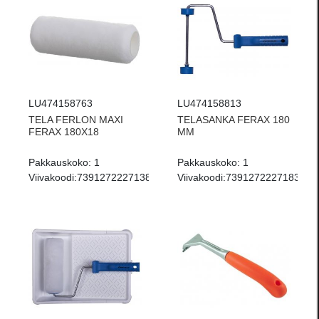
LU474158763
LU474158813
TELA FERLON MAXI
TELASANKA FERAX 180
FERAX 180X18
MM
Pakkauskoko:
1
Pakkauskoko:
1
Viivakoodi:
7391272227138
Viivakoodi:
7391272227183