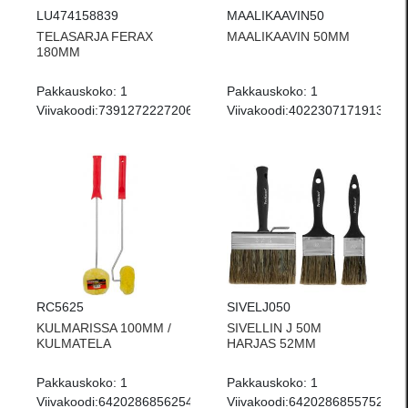
LU474158839
MAALIKAAVIN50
TELASARJA FERAX
MAALIKAAVIN 50MM
180MM
Pakkauskoko:
1
Pakkauskoko:
1
Viivakoodi:
7391272227206
Viivakoodi:
4022307171913
RC5625
SIVELJ050
KULMARISSA 100MM /
SIVELLIN J 50M
KULMATELA
HARJAS 52MM
Pakkauskoko:
1
Pakkauskoko:
1
Viivakoodi:
6420286856254
Viivakoodi:
6420286855752