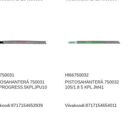
6750031
HI66750032
TOSAHANTERÄ 750031
PISTOSAHANTERÄ 750032
/PROGRESS.5KPLJPU10
105/1.8 5 KPL JM41
koodi:
8717154653939
Viivakoodi:
8717154654011