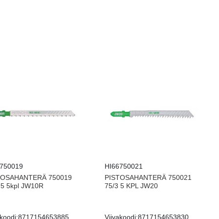
6750019
HI66750021
TOSAHANTERÄ 750019
PISTOSAHANTERÄ 750021
.5 5kpl JW10R
75/3 5 KPL JW20
koodi:
8717154653885
Viivakoodi:
8717154653830