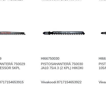
9
HI66750030
HI6
ANTERÄ 750029
PISTOSAHANTERÄ 750030
PIS
ESSOR 5KPL
JA10 75/4.3 (2 KPL) HIKOKI
105
8717154653915
Viivakoodi:
8717154653922
Viiva