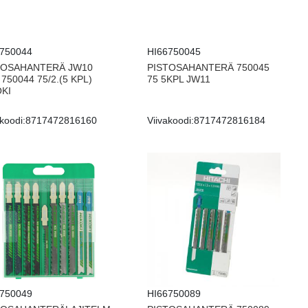
6750044
HI66750045
TOSAHANTERÄ JW10
PISTOSAHANTERÄ 750045
750044 75/2.(5 KPL)
75 5KPL JW11
OKI
koodi:
8717472816160
Viivakoodi:
8717472816184
6750049
HI66750089