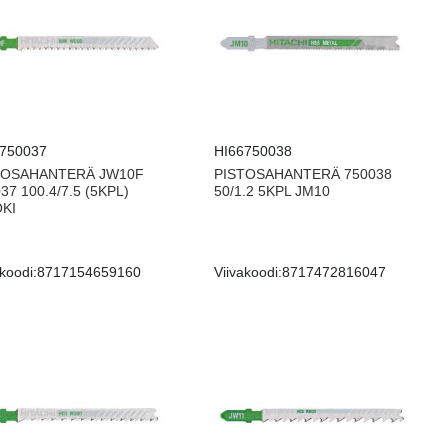
6750037
HI66750038
TOSAHANTERÄ JW10F
PISTOSAHANTERÄ 750038
37 100.4/7.5 (5KPL)
50/1.2 5KPL JM10
OKI
koodi:
8717154659160
Viivakoodi:
8717472816047