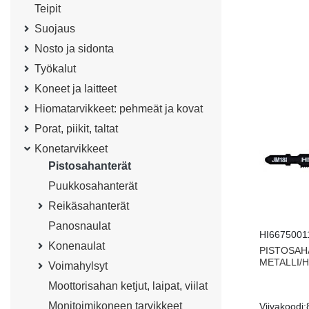
Teipit
Suojaus
Nosto ja sidonta
Työkalut
Koneet ja laitteet
Hiomatarvikkeet: pehmeät ja kovat
Porat, piikit, taltat
Konetarvikkeet
Pistosahanterät
Puukkosahanterät
Reikäsahanterät
Panosnaulat
HI6675001
Konenaulat
PISTOSAH
METALLI/H
Voimahylsyt
Moottorisahan ketjut, laipat, viilat
Monitoimikoneen tarvikkeet
Viivakoodi: