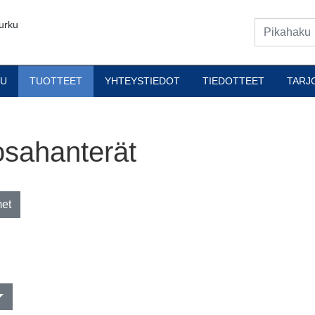
urku
VU
TUOTTEET
YHTEYSTIEDOT
TIEDOTTEET
TARJ
osahanterät
met