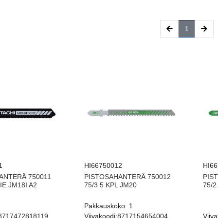
(current)
1
1
HI66750012
HI6
ANTERÄ 750011
PISTOSAHANTERÄ 750012
PIS
IE JM18I A2
75/3 5 KPL JM20
75/2
Pakkauskoko:
1
8717472818119
Viivakoodi:
8717154654004
Viiva