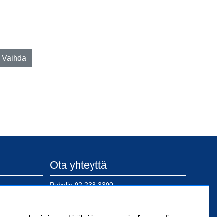
Ota yhteyttä
Puhelin
02 238 3300
posti@sn-kiinnike.fi
 Oy