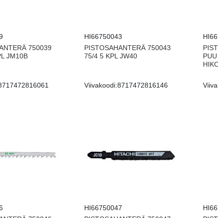
9
HI66750043
HI6
ANTERÄ 750039
PISTOSAHANTERÄ 750043
PIS
PL JM10B
75/4 5 KPL JW40
PUU 
HIK
8717472816061
Viivakoodi:
8717472816146
Viiva
6
HI66750047
HI6