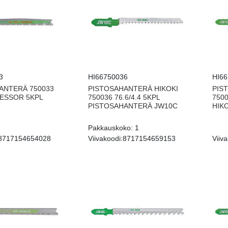
3
HI66750036
HI6
ANTERÄ 750033
PISTOSAHANTERÄ HIKOKI
PIS
ESSOR 5KPL
750036 76.6/4.4 5KPL
7500
PISTOSAHANTERÄ JW10C
HIK
Pakkauskoko:
1
8717154654028
Viivakoodi:
8717154659153
Viiva