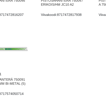
ANTERÄ 750046
PISTOSAHANTERÄ 750047
PIS
ERIKOIS/HM JC10 A2
A 75
8717472816207
Viivakoodi:
8717472817938
Viiva
1
ANTERÄ 750091
MM BI-METAL (5)
8717574050714