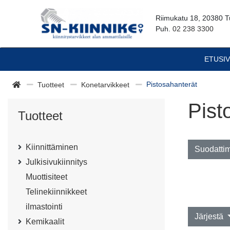
Riimukatu 18, 20380 T
Puh.
02 238 3300
ETUSI
Pistosahanterät
Tuotteet
Konetarvikkeet
Pist
Tuotteet
Kiinnittäminen
Suodatti
Julkisivukiinnitys
Muottisiteet
Telinekiinnikkeet
ilmastointi
Järjestä
Kemikaalit