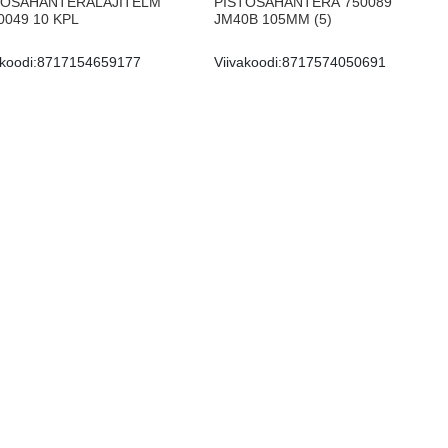
TOSAHANTERÄLAJITELM
PISTOSAHANTERÄ 750089
0049 10 KPL
JM40B 105MM (5)
koodi:
8717154659177
Viivakoodi:
8717574050691