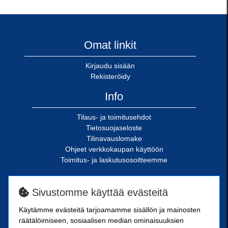
Omat linkit
Kirjaudu sisään
Rekisteröidy
Info
Tilaus- ja toimitusehdot
Tietosuojaseloste
Tilinavauslomake
Ohjeet verkkokaupan käyttöön
Toimitus- ja laskutusosoitteemme
SN-Kiinnike Oy
Sivustomme käyttää evästeitä
Riimukatu 18
Käytämme evästeitä tarjoamamme sisällön ja mainosten
20380 Turku
räätälöimiseen, sosiaalisen median ominaisuuksien