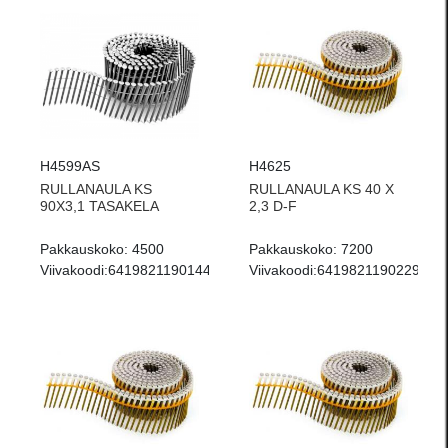
H4599AS
H4625
RULLANAULA KS
RULLANAULA KS 40 X
90X3,1 TASAKELA
2,3 D-F
Pakkauskoko:
4500
Pakkauskoko:
7200
Viivakoodi:
6419821190144
Viivakoodi:
6419821190229