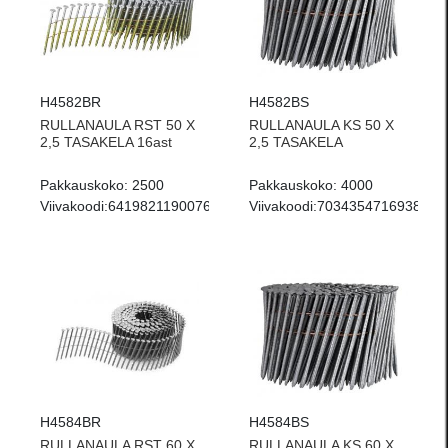
H4582BR
H4582BS
RULLANAULA RST 50 X
RULLANAULA KS 50 X
2,5 TASAKELA 16ast
2,5 TASAKELA
Pakkauskoko:
2500
Pakkauskoko:
4000
Viivakoodi:
6419821190076
Viivakoodi:
7034354716938
H4584BR
H4584BS
RULLANAULA RST 60 X
RULLANAULA KS 60 X