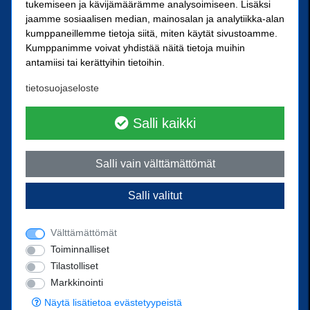
SN-Kiinnike Tampere Oy
tukemiseen ja kävijämäärämme analysoimiseen. Lisäksi
jaamme sosiaalisen median, mainosalan ja analytiikka-alan
kumppaneillemme tietoja siitä, miten käytät sivustoamme.
Kuoppamäentie 10
Kumppanimme voivat yhdistää näitä tietoja muihin
33800 Tampere
antamiisi tai kerättyihin tietoihin.
Kärkikiinnike Oy
tietosuojaseloste
Ristipellontie 21
00390 Helsinki
Salli kaikki
Yhteystiedot
Salli vain välttämättömät
Ota yhteyttä
Salli valitut
Puhelin
02 238 3300
posti@sn-kiinnike.fi
Välttämättömät
Toiminnalliset
Tilastolliset
Markkinointi
Powered by
© 2022 SN-Kiinnike Oy
Näytä lisätietoa evästetyypeistä