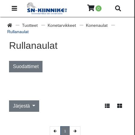
0
Tuotteet
Konetarvikkeet
Konenaulat
Rullanaulat
Rullanaulat
Suodattimet
Järjestä
(current)
1