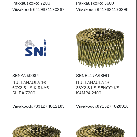
Pakkauskoko:
7200
Pakkauskoko:
3600
Viivakoodi:
6419821190267
Viivakoodi:
6419821190298
SENAN50084
SENEL17ASBHR
RULLANAULA 16°
RULLANAULA 16°
60X2,5 LS KIRKAS
38X2,3 LS SENCO KS
SILEÄ 7200
KAMPA 2400
Viivakoodi:
7331274012189
Viivakoodi:
8715274028910