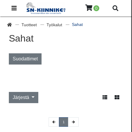
0
Sahat
Tuotteet
Työkalut
Sahat
Suodattimet
Järjestä
(current)
1