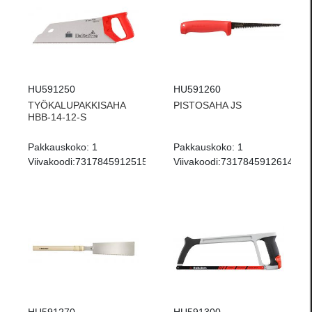
HU591250
HU591260
TYÖKALUPAKKISAHA
PISTOSAHA JS
HBB-14-12-S
Pakkauskoko:
1
Pakkauskoko:
1
Viivakoodi:
7317845912515
Viivakoodi:
7317845912614