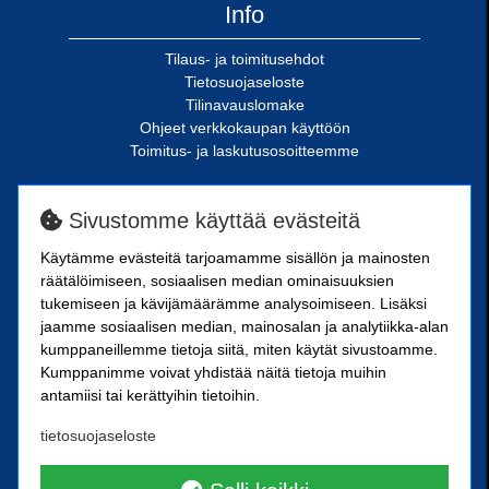
Info
Tilaus- ja toimitusehdot
Tietosuojaseloste
Tilinavauslomake
Ohjeet verkkokaupan käyttöön
Toimitus- ja laskutusosoitteemme
SN-Kiinnike Oy
Sivustomme käyttää evästeitä
Riimukatu 18
Käytämme evästeitä tarjoamamme sisällön ja mainosten
20380 Turku
räätälöimiseen, sosiaalisen median ominaisuuksien
SN-Kiinnike Tampere Oy
tukemiseen ja kävijämäärämme analysoimiseen. Lisäksi
jaamme sosiaalisen median, mainosalan ja analytiikka-alan
kumppaneillemme tietoja siitä, miten käytät sivustoamme.
Kuoppamäentie 10
Kumppanimme voivat yhdistää näitä tietoja muihin
33800 Tampere
antamiisi tai kerättyihin tietoihin.
Kärkikiinnike Oy
tietosuojaseloste
Ristipellontie 21
00390 Helsinki