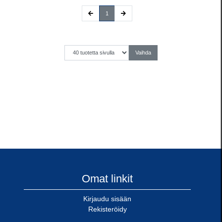
(current)
1
Omat linkit
Kirjaudu sisään
Rekisteröidy