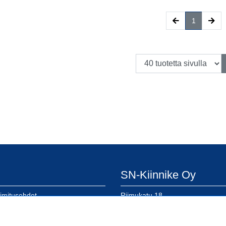
(current)
1
SN-Kiinnike Oy
oimitusehdot
Riimukatu 18
eloste
20380 Turku
lomake
SN-Kiinnike Tampere