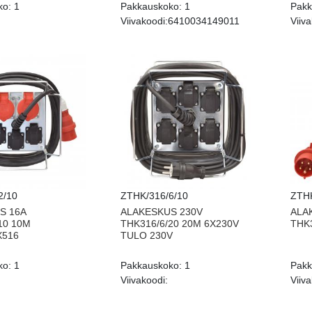
ko:
1
Pakkauskoko:
1
Pakk
Viivakoodi:
6410034149011
Viiva
2/10
ZTHK/316/6/10
ZTHK
S 16A
ALAKESKUS 230V
ALA
10 10M
THK316/6/20 20M 6X230V
THK3
X516
TULO 230V
ko:
1
Pakkauskoko:
1
Pakk
Viivakoodi:
Viiva