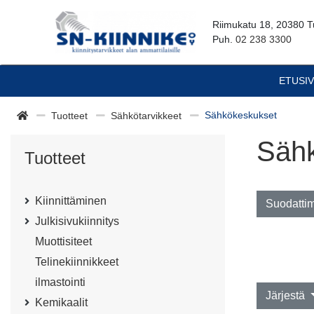
Riimukatu 18, 20380 T
Puh.
02 238 3300
ETUSI
Sähkökeskukset
Tuotteet
Sähkötarvikkeet
Säh
Tuotteet
Kiinnittäminen
Suodatti
Julkisivukiinnitys
Muottisiteet
Telinekiinnikkeet
ilmastointi
Järjestä
Kemikaalit