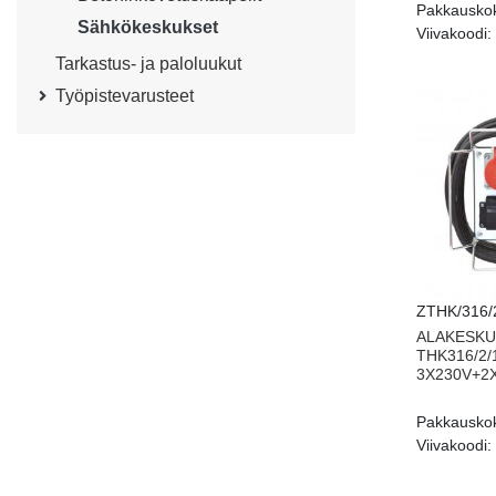
Pakkausko
Sähkökeskukset
Viivakoodi:
Tarkastus- ja paloluukut
Työpistevarusteet
ZTHK/316/
ALAKESKU
THK316/2/
3X230V+2
Pakkausko
Viivakoodi: