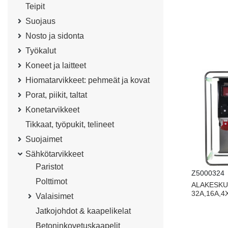
Teipit
Suojaus
Nosto ja sidonta
Työkalut
Koneet ja laitteet
Hiomatarvikkeet: pehmeät ja kovat
Porat, piikit, taltat
Konetarvikkeet
Tikkaat, työpukit, telineet
Suojaimet
Sähkötarvikkeet
Paristot
Z5000324
Polttimot
ALAKESKUS
32A,16A,
Valaisimet
Jatkojohdot & kaapelikelat
Betoninkovetuskaapelit