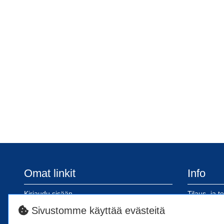
Omat linkit
Info
Kirjaudu sisään
Tilaus- ja t
Rekisteröidy
Tietosuojas
Sivustomme käyttää evästeitä
Tilinavaus