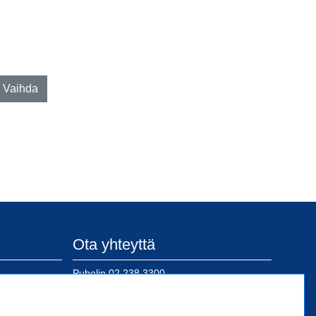
Ota yhteyttä
Puhelin
02 238 3300
posti@sn-kiinnike.fi
 Oy