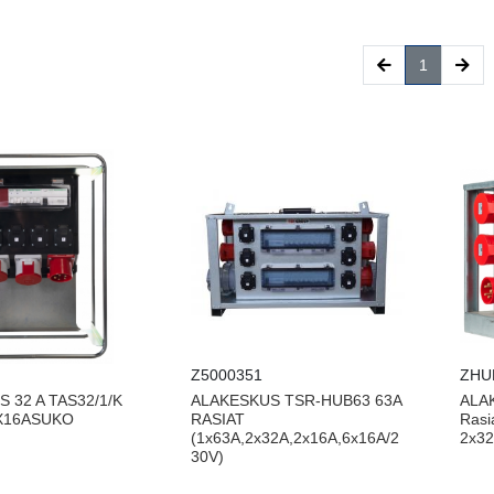
(current)
1
Z5000351
ZHU
 32 A TAS32/1/K
ALAKESKUS TSR-HUB63 63A
ALA
4X16ASUKO
RASIAT
Rasi
(1x63A,2x32A,2x16A,6x16A/2
2x32
30V)