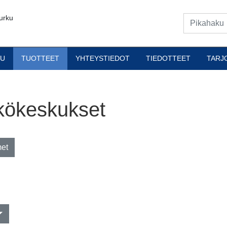
urku
VU
TUOTTEET
YHTEYSTIEDOT
TIEDOTTEET
TARJ
kökeskukset
met