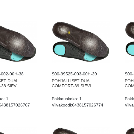
-002-00H-38
S00-99525-003-00H-39
S00-
SET DUAL
POHJALLISET DUAL
POH
38 SIEVI
COMFORT-39 SIEVI
COM
ko:
1
Pakkauskoko:
1
Pakk
6438157026767
Viivakoodi:
6438157026774
Viiva