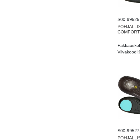
S00-99525
POHJALLI
COMFORT-
Pakkausko
Viivakoodi:
S00-99527
POHJALLI