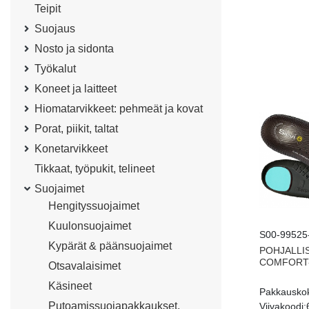
Teipit
Suojaus
Nosto ja sidonta
Työkalut
Koneet ja laitteet
Hiomatarvikkeet: pehmeät ja kovat
Porat, piikit, taltat
Konetarvikkeet
Tikkaat, työpukit, telineet
Suojaimet
Hengityssuojaimet
Kuulonsuojaimet
S00-99525
Kypärät & päänsuojaimet
POHJALLI
COMFORT-
Otsavalaisimet
Käsineet
Pakkausko
Putoamissuojapakkaukset,
Viivakoodi: