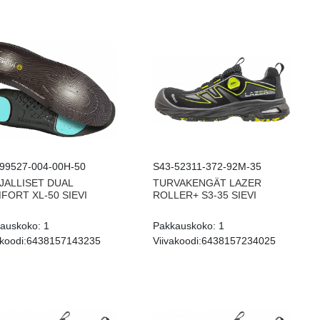
99527-004-00H-50
S43-52311-372-92M-35
JALLISET DUAL
TURVAKENGÄT LAZER
FORT XL-50 SIEVI
ROLLER+ S3-35 SIEVI
auskoko:
1
Pakkauskoko:
1
koodi:
6438157143235
Viivakoodi:
6438157234025