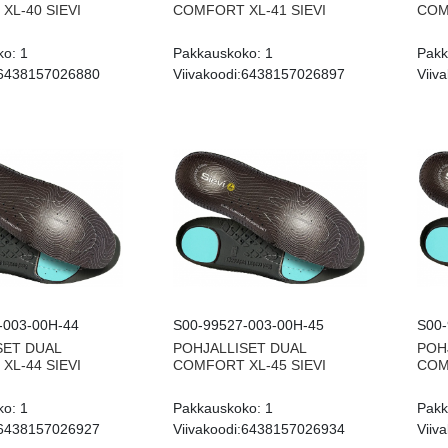
XL-40 SIEVI
COMFORT XL-41 SIEVI
COM
ko:
1
Pakkauskoko:
1
Pakk
6438157026880
Viivakoodi:
6438157026897
Viiva
-003-00H-44
S00-99527-003-00H-45
S00-
SET DUAL
POHJALLISET DUAL
POH
XL-44 SIEVI
COMFORT XL-45 SIEVI
COM
ko:
1
Pakkauskoko:
1
Pakk
6438157026927
Viivakoodi:
6438157026934
Viiva