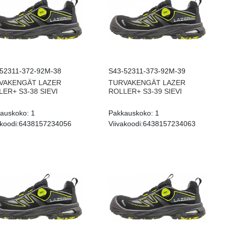
52311-372-92M-38
S43-52311-373-92M-39
VAKENGÄT LAZER
TURVAKENGÄT LAZER
ER+ S3-38 SIEVI
ROLLER+ S3-39 SIEVI
auskoko:
1
Pakkauskoko:
1
koodi:
6438157234056
Viivakoodi:
6438157234063