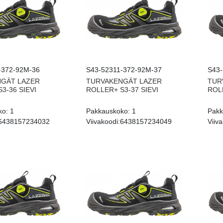
-372-92M-36
S43-52311-372-92M-37
S43-
GÄT LAZER
TURVAKENGÄT LAZER
TUR
3-36 SIEVI
ROLLER+ S3-37 SIEVI
ROLL
ko:
1
Pakkauskoko:
1
Pakk
6438157234032
Viivakoodi:
6438157234049
Viiva