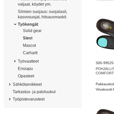
valjaat, köydet ym.
Silmien suojaus: suojalasit,
kasvosuojat, hitsausmaskit
Työkengät
Solid gear
Sievi
Mascot
Carhartt
Työvaatteet
S00-99525
Ensiapu
POHJALLI
COMFORT-
Opasteet
Pakkausko
Sähkötarvikkeet
Viivakoodi:
Tarkastus- ja paloluukut
Työpistevarusteet