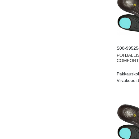
S00-99525
POHJALLI
COMFORT-
Pakkausko
Viivakoodi: