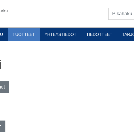
urku
VU
TUOTTEET
YHTEYSTIEDOT
TIEDOTTEET
TARJ
i
met