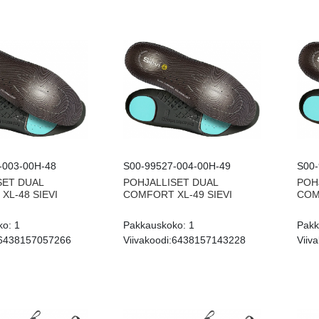
-003-00H-48
S00-99527-004-00H-49
S00-
SET DUAL
POHJALLISET DUAL
POH
XL-48 SIEVI
COMFORT XL-49 SIEVI
COM
ko:
1
Pakkauskoko:
1
Pakk
6438157057266
Viivakoodi:
6438157143228
Viiva