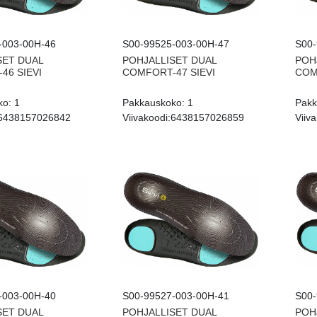
-003-00H-46
S00-99525-003-00H-47
S00-
SET DUAL
POHJALLISET DUAL
POH
46 SIEVI
COMFORT-47 SIEVI
COM
ko:
1
Pakkauskoko:
1
Pakk
6438157026842
Viivakoodi:
6438157026859
Viiva
-003-00H-40
S00-99527-003-00H-41
S00-
SET DUAL
POHJALLISET DUAL
POH