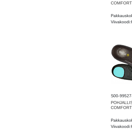
COMFORT 
Pakkausko
Viivakoodi:
S00-99527
POHJALLI
COMFORT 
Pakkausko
Viivakoodi: