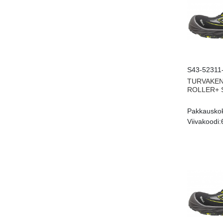
S43-52311
TURVAKEN
ROLLER+ S
Pakkausko
Viivakoodi: