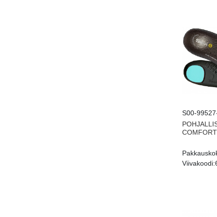
S00-99527
POHJALLI
COMFORT 
Pakkausko
Viivakoodi: