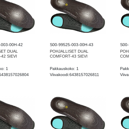
-003-00H-42
S00-99525-003-00H-43
S00-
SET DUAL
POHJALLISET DUAL
POH
42 SIEVI
COMFORT-43 SIEVI
COM
ko:
1
Pakkauskoko:
1
Pakk
6438157026804
Viivakoodi:
6438157026811
Viiva