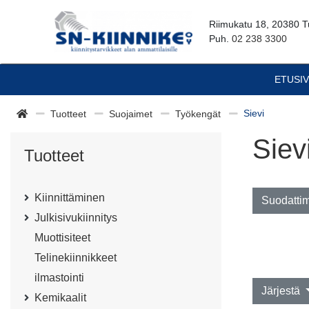
Riimukatu 18, 20380 T
Puh.
02 238 3300
ETUSI
Sievi
Tuotteet
Suojaimet
Työkengät
Siev
Tuotteet
Kiinnittäminen
Suodatti
Julkisivukiinnitys
Muottisiteet
Telinekiinnikkeet
ilmastointi
Järjestä
Kemikaalit