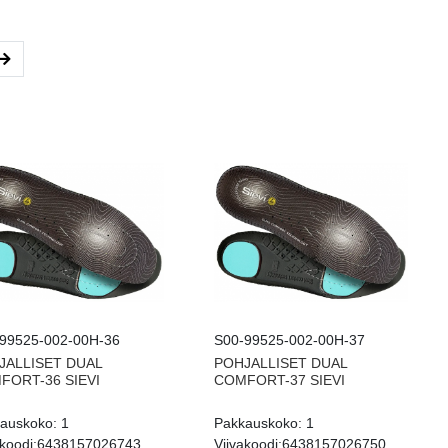
99525-002-00H-36
S00-99525-002-00H-37
JALLISET DUAL
POHJALLISET DUAL
FORT-36 SIEVI
COMFORT-37 SIEVI
auskoko:
1
Pakkauskoko:
1
koodi:
6438157026743
Viivakoodi:
6438157026750