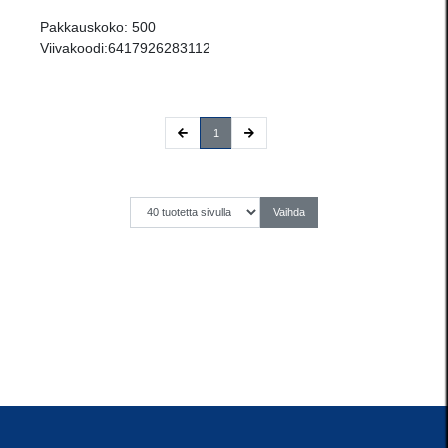
Pakkauskoko:
500
Viivakoodi:
6417926283112
(current)
1