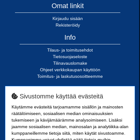
Omat linkit
Kirjaudu sisään
Rekisteröidy
Info
Tilaus- ja toimitusehdot
Tietosuojaseloste
Tilinavauslomake
Ohjeet verkkokaupan käyttöön
Toimitus- ja laskutusosoitteemme
SN-Kiinnike Oy
Sivustomme käyttää evästeitä
Riimukatu 18
Käytämme evästeitä tarjoamamme sisällön ja mainosten
20380 Turku
räätälöimiseen, sosiaalisen median ominaisuuksien
SN-Kiinnike Tampere Oy
tukemiseen ja kävijämäärämme analysoimiseen. Lisäksi
jaamme sosiaalisen median, mainosalan ja analytiikka-alan
kumppaneillemme tietoja siitä, miten käytät sivustoamme.
Kuoppamäentie 10
Kumppanimme voivat yhdistää näitä tietoja muihin
33800 Tampere