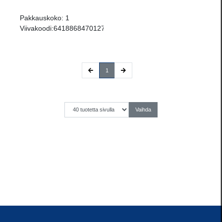
Pakkauskoko:
1
Viivakoodi:
6418868470127
(current)
1