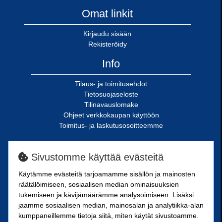
Omat linkit
Kirjaudu sisään
Rekisteröidy
Info
Tilaus- ja toimitusehdot
Tietosuojaseloste
Tilinavauslomake
Ohjeet verkkokaupan käyttöön
Toimitus- ja laskutusosoitteemme
SN-Kiinnike Oy
Sivustomme käyttää evästeitä
Riimukatu 18
Käytämme evästeitä tarjoamamme sisällön ja mainosten
20380 Turku
räätälöimiseen, sosiaalisen median ominaisuuksien
SN-Kiinnike Tampere Oy
tukemiseen ja kävijämäärämme analysoimiseen. Lisäksi
jaamme sosiaalisen median, mainosalan ja analytiikka-alan
kumppaneillemme tietoja siitä, miten käytät sivustoamme.
Kuoppamäentie 10