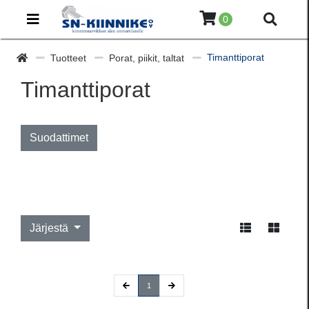
0
Timanttiporat
Tuotteet
Porat, piikit, taltat
Timanttiporat
Suodattimet
Järjestä
(current)
1