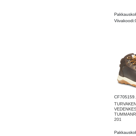
Pakkausko
Viivakoodi:
CF705159.
TURVAKEN
VEDENKES
TUMMANRU
201
Pakkausko