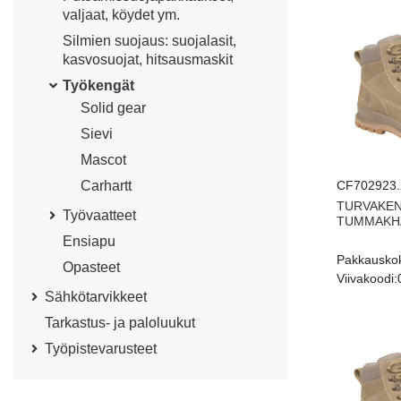
valjaat, köydet ym.
Silmien suojaus: suojalasit,
kasvosuojat, hitsausmaskit
Työkengät
Solid gear
Sievi
Mascot
Carhartt
CF702923.
TURVAKEN
Työvaatteet
TUMMAKHA
Ensiapu
Pakkausko
Opasteet
Viivakoodi:
Sähkötarvikkeet
Tarkastus- ja paloluukut
Työpistevarusteet