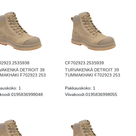
02923.253S938
CF702923.253S939
VAKENKÄ DETROIT 38
TURVAKENKÄ DETROIT 39
MAKHAKI F702923 253
TUMMAKHAKI F702923 253
auskoko:
1
Pakkauskoko:
1
koodi:
0195836998048
Viivakoodi:
0195836998055