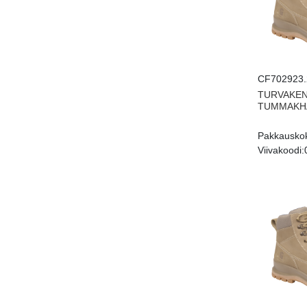
CF702923.
TURVAKEN
TUMMAKHA
Pakkausko
Viivakoodi: