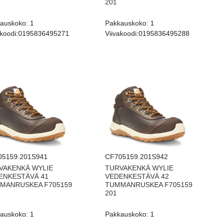
201
auskoko:
1
Pakkauskoko:
1
koodi:
0195836495271
Viivakoodi:
0195836495288
05159.201S941
CF705159.201S942
VAKENKÄ WYLIE
TURVAKENKÄ WYLIE
ENKESTÄVÄ 41
VEDENKESTÄVÄ 42
MANRUSKEA F705159
TUMMANRUSKEA F705159
201
auskoko:
1
Pakkauskoko:
1