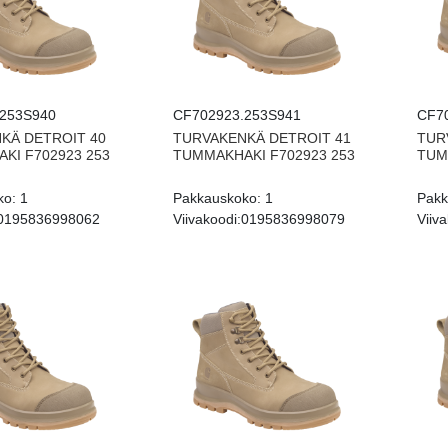
253S940
CF702923.253S941
CF7
KÄ DETROIT 40
TURVAKENKÄ DETROIT 41
TUR
KI F702923 253
TUMMAKHAKI F702923 253
TUM
ko:
1
Pakkauskoko:
1
Pakk
0195836998062
Viivakoodi:
0195836998079
Viiva