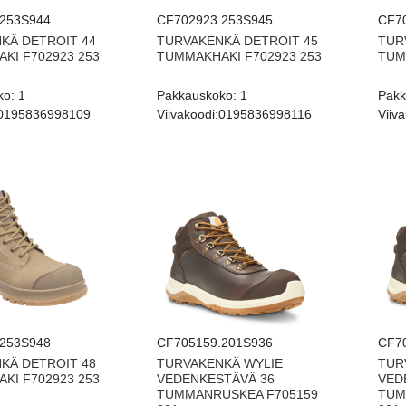
253S944
CF702923.253S945
CF7
KÄ DETROIT 44
TURVAKENKÄ DETROIT 45
TUR
KI F702923 253
TUMMAKHAKI F702923 253
TUM
ko:
1
Pakkauskoko:
1
Pakk
0195836998109
Viivakoodi:
0195836998116
Viiva
253S948
CF705159.201S936
CF7
KÄ DETROIT 48
TURVAKENKÄ WYLIE
TUR
KI F702923 253
VEDENKESTÄVÄ 36
VED
TUMMANRUSKEA F705159
TUM