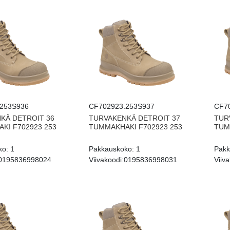
253S936
CF702923.253S937
CF7
KÄ DETROIT 36
TURVAKENKÄ DETROIT 37
TUR
KI F702923 253
TUMMAKHAKI F702923 253
TUM
ko:
1
Pakkauskoko:
1
Pakk
0195836998024
Viivakoodi:
0195836998031
Viiva