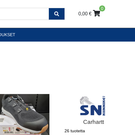
0
0,00 €
OUKSET
Carhartt
26 tuotetta