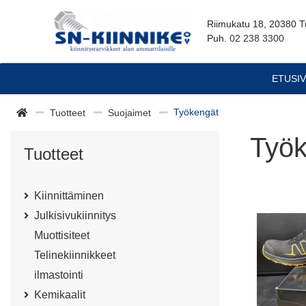
Riimukatu 18, 20380 T
Puh.
02 238 3300
ETUSI
Työkengät
Tuotteet
Suojaimet
Työk
Tuotteet
Kiinnittäminen
Julkisivukiinnitys
Muottisiteet
Telinekiinnikkeet
ilmastointi
Kemikaalit