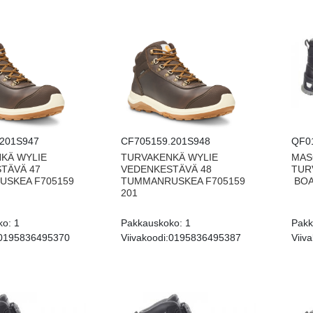
201S947
CF705159.201S948
QF0
KÄ WYLIE
TURVAKENKÄ WYLIE
MAS
TÄVÄ 47
VEDENKESTÄVÄ 48
TUR
SKEA F705159
TUMMANRUSKEA F705159
BOA
201
ko:
1
Pakkauskoko:
1
Pakk
0195836495370
Viivakoodi:
0195836495387
Viiva