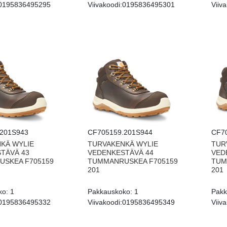
0195836495295
Viivakoodi:
0195836495301
Viiva
201S943
CF705159.201S944
CF7
KÄ WYLIE
TURVAKENKÄ WYLIE
TUR
TÄVÄ 43
VEDENKESTÄVÄ 44
VED
SKEA F705159
TUMMANRUSKEA F705159
TUM
201
201
ko:
1
Pakkauskoko:
1
Pakk
0195836495332
Viivakoodi:
0195836495349
Viiva