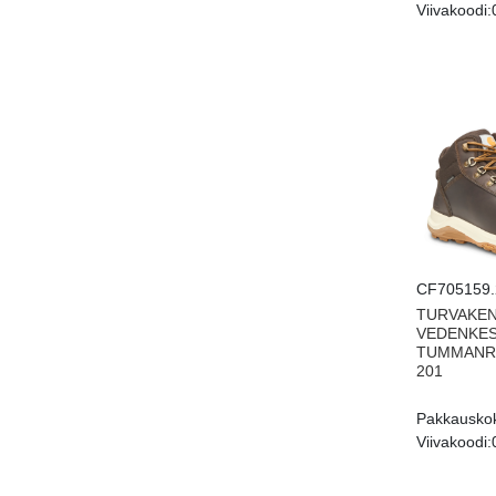
Viivakoodi:
CF705159.
TURVAKEN
VEDENKES
TUMMANRU
201
Pakkausko
Viivakoodi: