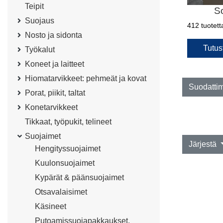
Teipit
So
Suojaus
412 tuotett
Nosto ja sidonta
Tutus
Työkalut
Koneet ja laitteet
Hiomatarvikkeet: pehmeät ja kovat
Suodatti
Porat, piikit, taltat
Konetarvikkeet
Tikkaat, työpukit, telineet
Suojaimet
Järjestä
Hengityssuojaimet
Kuulonsuojaimet
Kypärät & päänsuojaimet
Otsavalaisimet
Käsineet
Putoamissuojapakkaukset,