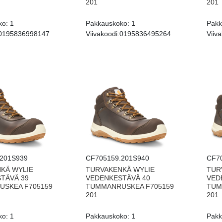
201
201
ko:
1
Pakkauskoko:
1
Pakk
0195836998147
Viivakoodi:
0195836495264
Viiva
201S939
CF705159.201S940
CF7
KÄ WYLIE
TURVAKENKÄ WYLIE
TUR
TÄVÄ 39
VEDENKESTÄVÄ 40
VED
SKEA F705159
TUMMANRUSKEA F705159
TUM
201
201
ko:
1
Pakkauskoko:
1
Pakk