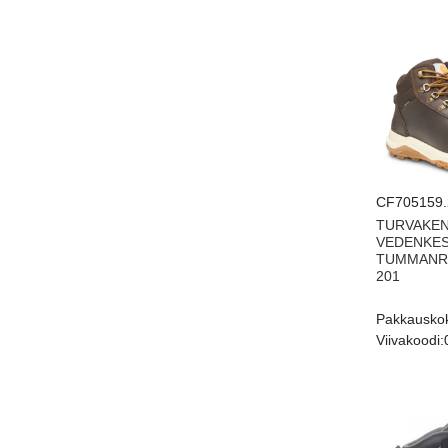
CF705159.
TURVAKEN
VEDENKES
TUMMANRU
201
Pakkausko
Viivakoodi: