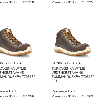
koodi:
0195836495318
Viivakoodi:
0195836495325
05159.201S945
CF705159.201S946
VAKENKÄ WYLIE
TURVAKENKÄ WYLIE
ENKESTÄVÄ 45
VEDENKESTÄVÄ 46
MANRUSKEA F705159
TUMMANRUSKEA F705159
201
auskoko:
1
Pakkauskoko:
1
koodi:
0195836495356
Viivakoodi:
0195836495363