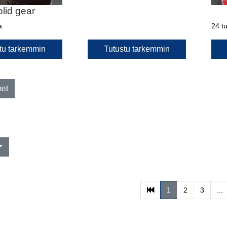
lid gear
a
24 tu
tu tarkemmin
Tutustu tarkemmin
met
(current)
1
2
3
...