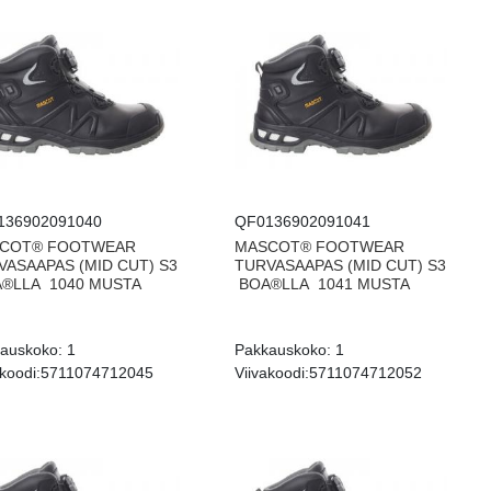
136902091040
QF0136902091041
COT® FOOTWEAR
MASCOT® FOOTWEAR
VASAAPAS (MID CUT) S3
TURVASAAPAS (MID CUT) S3
®LLA 1040 MUSTA
BOA®LLA 1041 MUSTA
auskoko:
1
Pakkauskoko:
1
koodi:
5711074712045
Viivakoodi:
5711074712052