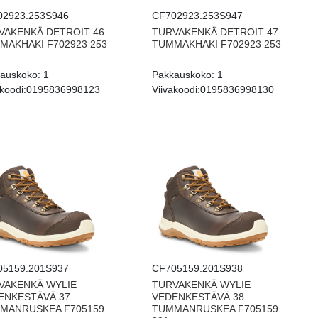
02923.253S946
CF702923.253S947
VAKENKÄ DETROIT 46
TURVAKENKÄ DETROIT 47
MAKHAKI F702923 253
TUMMAKHAKI F702923 253
auskoko:
1
Pakkauskoko:
1
koodi:
0195836998123
Viivakoodi:
0195836998130
05159.201S937
CF705159.201S938
VAKENKÄ WYLIE
TURVAKENKÄ WYLIE
ENKESTÄVÄ 37
VEDENKESTÄVÄ 38
MANRUSKEA F705159
TUMMANRUSKEA F705159