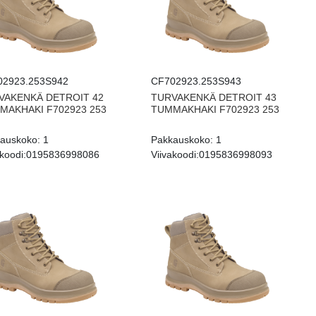
02923.253S942
CF702923.253S943
VAKENKÄ DETROIT 42
TURVAKENKÄ DETROIT 43
MAKHAKI F702923 253
TUMMAKHAKI F702923 253
auskoko:
1
Pakkauskoko:
1
koodi:
0195836998086
Viivakoodi:
0195836998093