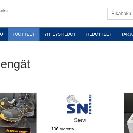
urku
VU
TUOTTEET
YHTEYSTIEDOT
TIEDOTTEET
TARJ
engät
Sievi
106 tuotetta