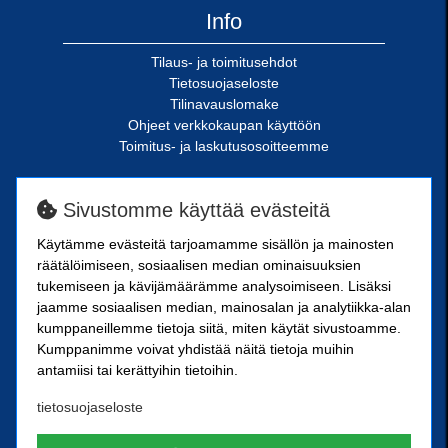
Info
Tilaus- ja toimitusehdot
Tietosuojaseloste
Tilinavauslomake
Ohjeet verkkokaupan käyttöön
Toimitus- ja laskutusosoitteemme
SN-Kiinnike Oy
Sivustomme käyttää evästeitä
Riimukatu 18
Käytämme evästeitä tarjoamamme sisällön ja mainosten
20380 Turku
räätälöimiseen, sosiaalisen median ominaisuuksien
SN-Kiinnike Tampere Oy
tukemiseen ja kävijämäärämme analysoimiseen. Lisäksi
jaamme sosiaalisen median, mainosalan ja analytiikka-alan
kumppaneillemme tietoja siitä, miten käytät sivustoamme.
Kuoppamäentie 10
Kumppanimme voivat yhdistää näitä tietoja muihin
33800 Tampere
antamiisi tai kerättyihin tietoihin.
Kärkikiinnike Oy
tietosuojaseloste
Ristipellontie 21