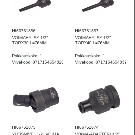
HI66751856
HI66751857
VOIMAHYLSY 1/2"
VOIMAHYLSY 1/2"
TORX30 L=76MM
TORX40 L=76MM
Pakkauskoko:
1
Pakkauskoko:
1
Viivakoodi:
8717154654820
Viivakoodi:
8717154654837
HI66751873
HI66751874
YLEISNIVEL 1/2" VOIMA
VOIMA-ADAPTERI 1/2"