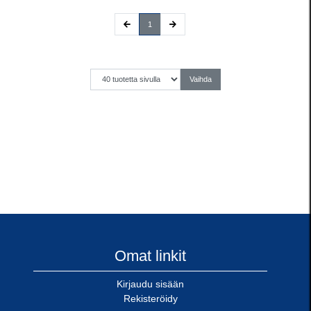
(current)
1
Omat linkit
Kirjaudu sisään
Rekisteröidy