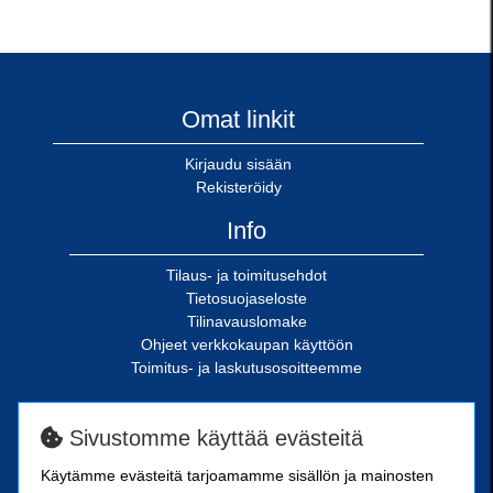
Omat linkit
Kirjaudu sisään
Rekisteröidy
Info
Tilaus- ja toimitusehdot
Tietosuojaseloste
Tilinavauslomake
Ohjeet verkkokaupan käyttöön
Toimitus- ja laskutusosoitteemme
SN-Kiinnike Oy
Sivustomme käyttää evästeitä
Riimukatu 18
Käytämme evästeitä tarjoamamme sisällön ja mainosten
20380 Turku