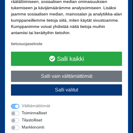
räätälöimiseen, sosiaalisen median ominaisuuksien
SN-Kiinnike Tampere Oy
tukemiseen ja kävijämäärämme analysoimiseen. Lisäksi
jaamme sosiaalisen median, mainosalan ja analytiikka-alan
kumppaneillemme tietoja siitä, miten käytät sivustoamme.
Kuoppamäentie 10
Kumppanimme voivat yhdistää näitä tietoja muihin
33800 Tampere
antamiisi tai kerättyihin tietoihin.
Kärkikiinnike Oy
tietosuojaseloste
Ristipellontie 21
00390 Helsinki
Salli kaikki
Yhteystiedot
Salli vain välttämättömät
Ota yhteyttä
Salli valitut
Puhelin
02 238 3300
posti@sn-kiinnike.fi
Välttämättömät
Toiminnalliset
Tilastolliset
Markkinointi
Powered by
© 2022 SN-Kiinnike Oy