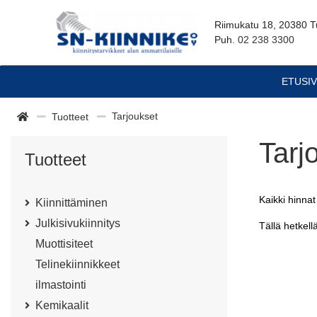
Riimukatu 18, 20380 T
Puh.
02 238 3300
ETUSI
Tarjoukset
Tuotteet
Tarj
Tuotteet
Kaikki hinnat
Kiinnittäminen
Julkisivukiinnitys
Tällä hetkell
Muottisiteet
Telinekiinnikkeet
ilmastointi
Kemikaalit