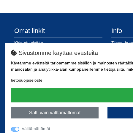
Omat linkit
Info
Kirjaudu sisään
Tilaus- ja t
Rekisteröidy
Tietosuojas
Sivustomme käyttää evästeitä
Tilinavaus
Ohjeet ver
Käytämme evästeitä tarjoamamme sisällön ja mainosten räätälö
Toimitus- j
mainosalan ja analytiikka-alan kumppaneillemme tietoja siitä, mit
tietosuojaseloste
Salli vain välttämättömät
Välttämättömät