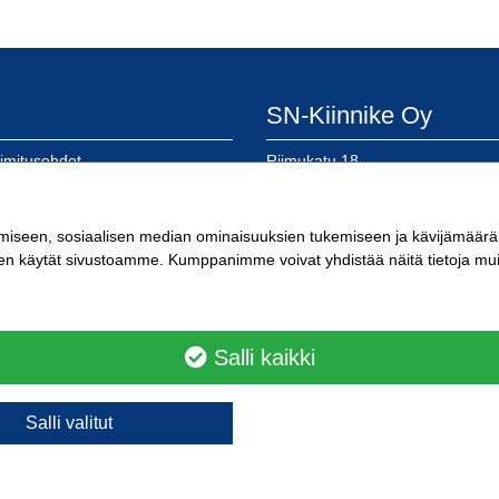
SN-Kiinnike Oy
oimitusehdot
Riimukatu 18
eloste
20380 Turku
lomake
SN-Kiinnike Tampere
kkokaupan käyttöön
imiseen, sosiaalisen median ominaisuuksien tukemiseen ja kävijämäär
a laskutusosoitteemme
en käytät sivustoamme. Kumppanimme voivat yhdistää näitä tietoja muihin 
Kuoppamäentie 10
33800 Tampere
Kärkikiinnike Oy
Salli kaikki
Ristipellontie 21
00390 Helsinki
Salli valitut
Yhteystiedot