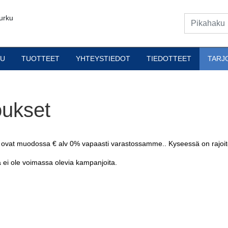
urku
VU
TUOTTEET
YHTEYSTIEDOT
TIEDOTTEET
TARJ
oukset
 ovat muodossa € alv 0% vapaasti varastossamme.. Kyseessä on rajoitettu
ä ei ole voimassa olevia kampanjoita.