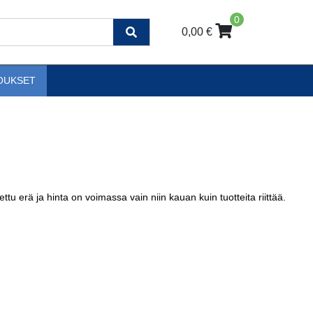
0
0,00 €
OUKSET
 erä ja hinta on voimassa vain niin kauan kuin tuotteita riittää.