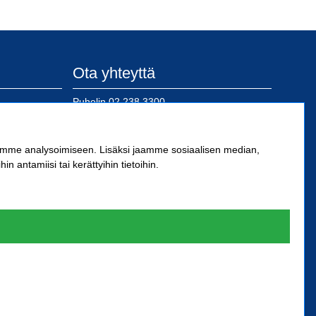
Ota yhteyttä
Puhelin
02 238 3300
posti@sn-kiinnike.fi
 Oy
ämme analysoimiseen. Lisäksi jaamme sosiaalisen median,
antamiisi tai kerättyihin tietoihin.