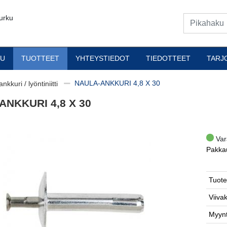
urku
VU
TUOTTEET
YHTEYSTIEDOT
TIEDOTTEET
TARJ
NAULA-ANKKURI 4,8 X 30
nkkuri / lyöntiniitti
ANKKURI 4,8 X 30
Var
Pakka
Tuote
Viiva
Myynt