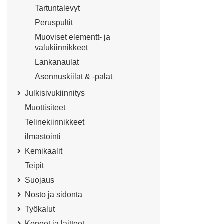
Tartuntalevyt
Peruspultit
Muoviset elementt- ja
valukiinnikkeet
Lankanaulat
Asennuskiilat & -palat
Julkisivukiinnitys
Muottisiteet
Telinekiinnikkeet
ilmastointi
Kemikaalit
Teipit
Suojaus
Nosto ja sidonta
Työkalut
Koneet ja laitteet